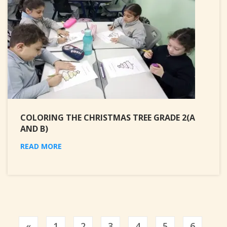
COLORING THE CHRISTMAS TREE GRADE 2(A
AND B)
READ MORE
Previous
«
1
2
3
4
5
6