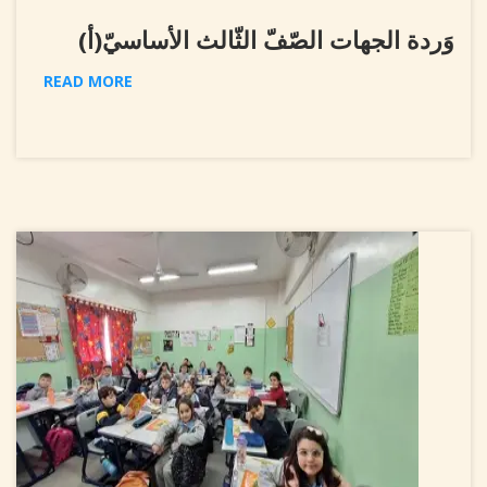
وَردة الجهات الصّفّ الثّالث الأساسيّ(أ)
READ MORE