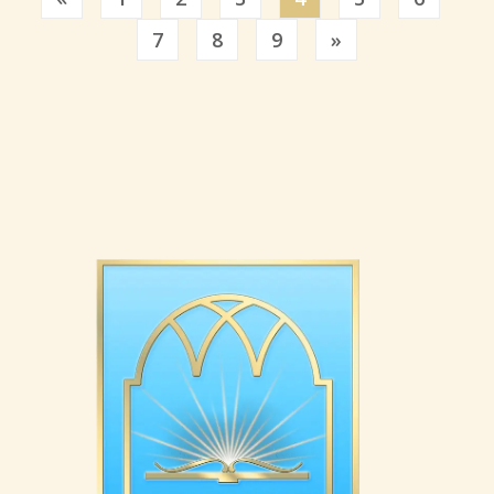
Previous
7
8
9
»