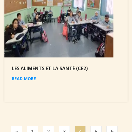
LES ALIMENTS ET LA SANTÉ (CE2)
READ MORE
Previous
«
1
2
3
4
5
6