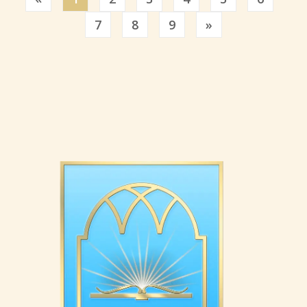
Previous
7
8
9
»