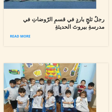
رجلٌ ثلجٍ باردٍ في قسمِ الرّوضاتِ في
مدرسةِ بيروتَ الحديثةِ
READ MORE