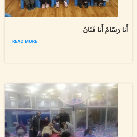
أَنا رَسّامٌ أَنا فَنّانٌ
READ MORE