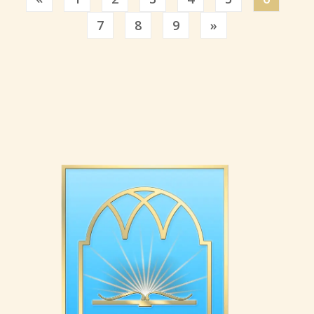
Previous
7
8
9
»