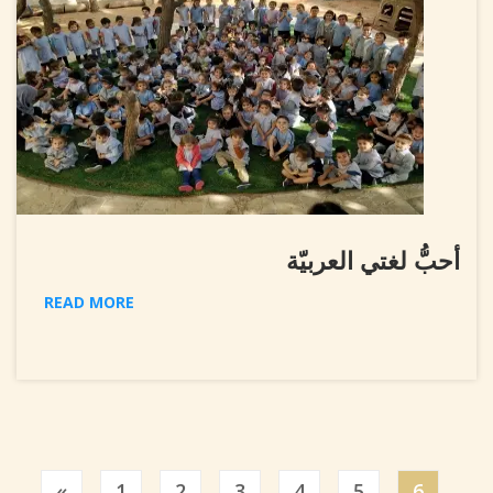
أحبُّ لغتي العربيّة
READ MORE
Previous
«
1
2
3
4
5
6