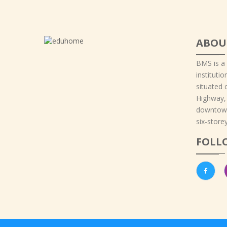
ABOU
BMS is a
instituti
situated 
Highway,
downtown
six-storey
FOLL