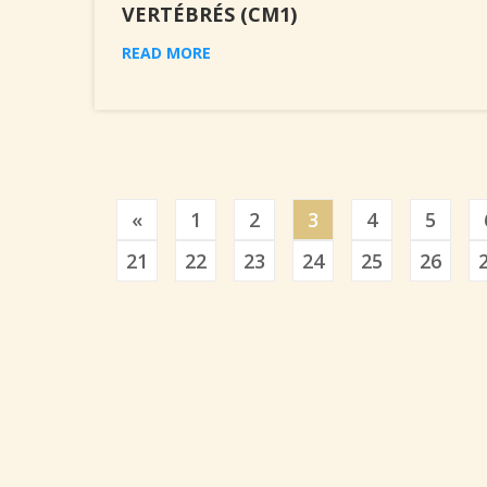
VERTÉBRÉS (CM1)
READ MORE
Previous
«
1
2
3
4
5
21
22
23
24
25
26